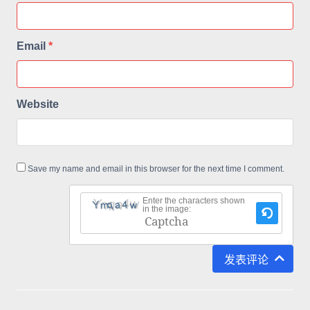
Email
*
Website
Save my name and email in this browser for the next time I comment.
Enter the characters shown
in the image:
This
CAPTCHA
发表评论
helps
ensure
that