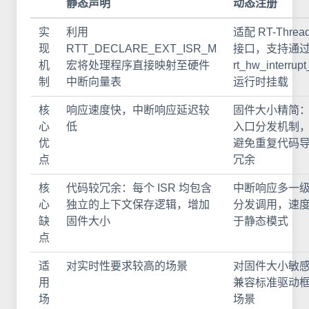
静态声明
动态注册
实
利用
适配 RT-Threa
现
RTT_DECLARE_EXT_ISR_M
接口，支持通
机
宏将处理程序直接映射至硬件
rt_hw_interrupt_
制
中断向量表
运行时挂载
核
响应速度快，中断响应延迟较
固件大小精简
心
低
入口分发机制
优
避免重复代码
点
冗余
核
代码较冗余：每个 ISR 均包含
中断响应多一
心
独立的上下文保存逻辑，增加
分发调用，速
缺
固件大小
于静态模式
点
适
对实时性要求较高的场景
对固件大小敏
用
兼容标准驱动
场
场景