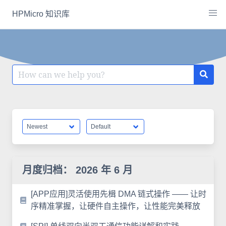
Skip
HPMicro 知识库
to
content
Search
for:
月度归档：
2026 年 6 月
[APP应用]灵活使用先楫 DMA 链式操作 —— 让时
序精准掌握，让硬件自主操作，让性能完美释放