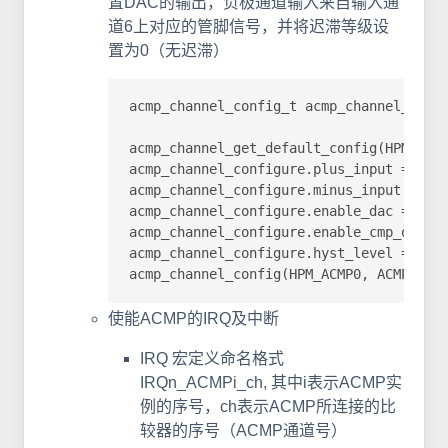
置DAC的输出，负极通道输入来自输入通
道6上对应的管脚信号，并将迟滞等级设
置为0（无迟滞）
acmp_channel_config_t acmp_channel_confi
acmp_channel_get_default_config(HPM_
acmp_channel_configure.plus_input = ACMP
acmp_channel_configure.minus_input = ACM
acmp_channel_configure.enable_dac = true
acmp_channel_configure.enable_cmp_output
acmp_channel_configure.hyst_level = ACMP
acmp_channel_config(HPM_ACMP0, ACMP_CHA
使能ACMP的IRQ及中断
IRQ 宏定义命名格式
IRQn_ACMPi_ch, 其中i表示ACMP实
例的序号，ch表示ACMP所连接的比
较器的序号（ACMP通道号）