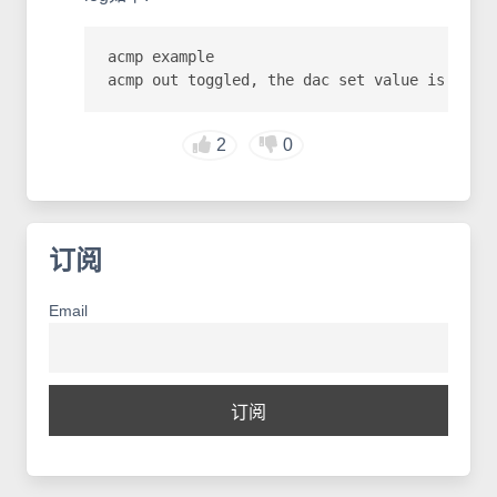
acmp example

acmp out toggled, the dac set value is 0x55
2
0
订阅
Email