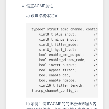
设置ACMP属性
a) 设置结构体定义
typedef struct acmp_channel_config {

    uint8_t plus_input;         /* 正
    uint8_t minus_input;        /* 负
    uint8_t filter_mode;        /* 滤波
    uint8_t hyst_level;         /* 迟滞等
    bool enable_cmp_output;     /* 比
    bool enable_window_mode;    /* 窗
    bool invert_output;         /* 反
    bool bypass_filter;         /* 滤
    bool enable_dac;            /* 内置D
    bool enable_hpmode;         /* 高
    uint16_t filter_length;     /*
} acmp_channel_config_t;
b) 示例：设置ACMP的的正极通道输入内