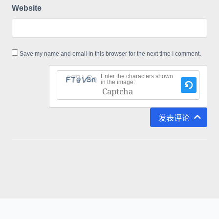
Website
Save my name and email in this browser for the next time I comment.
Enter the characters shown
in the image:
This
CAPTCHA
发表评论
helps
ensure
that
you
are
human.
Please
enter