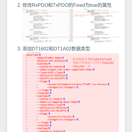
修改RxPDO和TxPDO的Fixed为true的属性
添加DT1602和DT1A02数据类型