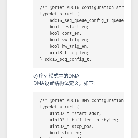
/** @brief ADC16 configuration struct fo
typedef struct {

    adc16_seq_queue_config_t queue
    bool restart_en;             
    bool cont_en;                  
    bool sw_trig_en;                
    bool hw_trig_en;                
    uint8_t seq_len;               
} adc16_seq_config_t;
e) 序列模式中的DMA
DMA设置结构体定义，如下：
/** @brief ADC16 DMA configuration struc
typedef struct {  

    uint32_t *start_addr;          
    uint32_t buff_len_in_4bytes;  
    uint32_t stop_pos;         
    bool stop_en;                