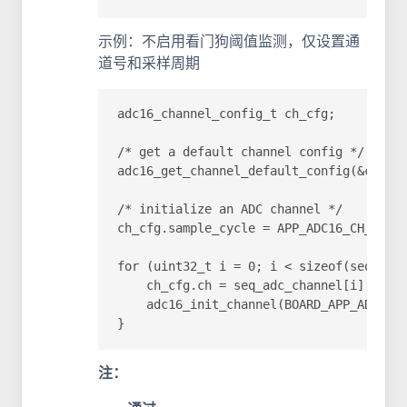
示例：不启用看门狗阈值监测，仅设置通
道号和采样周期
adc16_channel_config_t ch_cfg;

/* get a default channel config */

adc16_get_channel_default_config(&ch_cfg
/* initialize an ADC channel */

ch_cfg.sample_cycle = APP_ADC16_CH_SAMPL
for (uint32_t i = 0; i < sizeof(seq_adc_
    ch_cfg.ch = seq_adc_channel[i];

    adc16_init_channel(BOARD_APP_ADC16_B
}
注：