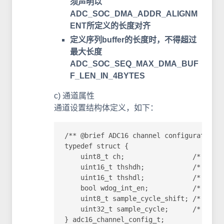
须声明以
ADC_SOC_DMA_ADDR_ALIGNM
ENT所定义的长度对齐
定义序列buffer的长度时，不得超过
最大长度
ADC_SOC_SEQ_MAX_DMA_BUF
F_LEN_IN_4BYTES
c) 通道属性
通道设置结构体定义，如下：
/** @brief ADC16 channel configuration s
typedef struct {

    uint8_t ch;                 /* 用
    uint16_t thshdh;            /*
    uint16_t thshdl;            /*
    bool wdog_int_en;           /*
    uint8_t sample_cycle_shift; /*
    uint32_t sample_cycle;     
} adc16_channel_config_t;