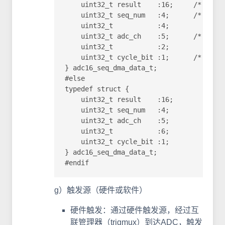
    uint32_t result    :16;     /* 
    uint32_t seq_num   :4;     
    uint32_t           :4;

    uint32_t adc_ch    :5;      /* 用
    uint32_t           :2;

    uint32_t cycle_bit :1;     
} adc16_seq_dma_data_t;

#else

typedef struct {

    uint32_t result    :16;

    uint32_t seq_num   :4;

    uint32_t adc_ch    :5;

    uint32_t           :6;

    uint32_t cycle_bit :1;

} adc16_seq_dma_data_t;

#endif
g）触发源（硬件或软件）
硬件触发：通过硬件触发源，经过互
联管理器（trigmux）到达ADC，触发