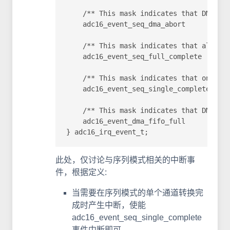
    /** This mask indicates that DMA is 
    adc16_event_seq_dma_abort       = AD
    /** This mask indicates that all of 
    adc16_event_seq_full_complete   = AD
    /** This mask indicates that one of 
    adc16_event_seq_single_complete = AD
    /** This mask indicates that DMA FIF
    adc16_event_dma_fifo_full       = AD
} adc16_irq_event_t;    
此处，仅讨论与序列模式相关的中断事
件，根据定义:
当需要在序列模式的单个通道转换完
成时产生中断，使能
adc16_event_seq_single_complete
事件中断即可