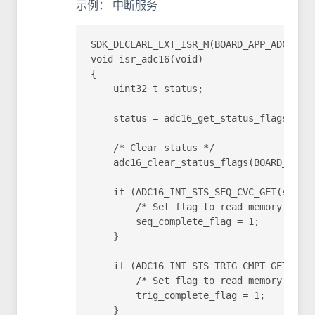
示例： 中断服务
SDK_DECLARE_EXT_ISR_M(BOARD_APP_ADC16_IR
void isr_adc16(void)

{

    uint32_t status;

    status = adc16_get_status_flags(BOAR
    /* Clear status */

    adc16_clear_status_flags(BOARD_APP_A
    if (ADC16_INT_STS_SEQ_CVC_GET(status
        /* Set flag to read memory data 
        seq_complete_flag = 1;

    }

    if (ADC16_INT_STS_TRIG_CMPT_GET(stat
        /* Set flag to read memory data 
        trig_complete_flag = 1;

    }
