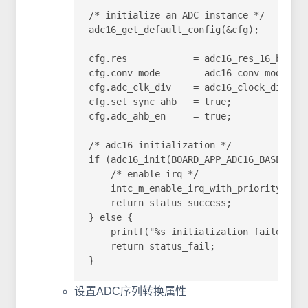
/* initialize an ADC instance */

adc16_get_default_config(&cfg);

cfg.res            = adc16_res_16_bit
cfg.conv_mode      = adc16_conv_mode
cfg.adc_clk_div    = adc16_clock_divid
cfg.sel_sync_ahb   = true;          
cfg.adc_ahb_en     = true;           
/* adc16 initialization */

if (adc16_init(BOARD_APP_ADC16_BASE, &cf
    /* enable irq */

    intc_m_enable_irq_with_priority(BOAR
    return status_success;

} else {

    printf("%s initialization failed!\n"
    return status_fail;

}
设置ADC序列转换属性