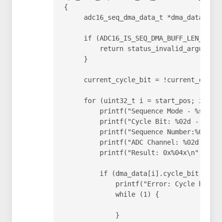
{

     adc16_seq_dma_data_t *dma_data = (a
     if (ADC16_IS_SEQ_DMA_BUFF_LEN_INVLA
         return status_invalid_argument;
     }

     current_cycle_bit = !current_cycle_
     for (uint32_t i = start_pos; i < st
         printf("Sequence Mode - %s - ",
         printf("Cycle Bit: %02d - ",   
         printf("Sequence Number:%02d - 
         printf("ADC Channel: %02d - ", 
         printf("Result: 0x%04x\n", dma_
         if (dma_data[i].cycle_bit != cu
             printf("Error: Cycle bit is
             while (1) {

             }
