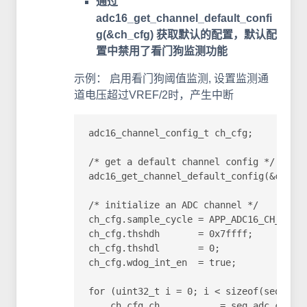
通过
adc16_get_channel_default_confi
g(&ch_cfg) 获取默认的配置，默认配
置中禁用了看门狗监测功能
示例： 启用看门狗阈值监测, 设置监测通
道电压超过VREF/2时，产生中断
adc16_channel_config_t ch_cfg;

/* get a default channel config */

adc16_get_channel_default_config(&ch_cfg
/* initialize an ADC channel */

ch_cfg.sample_cycle = APP_ADC16_CH_SAMPL
ch_cfg.thshdh       = 0x7ffff;

ch_cfg.thshdl       = 0;

ch_cfg.wdog_int_en  = true;

for (uint32_t i = 0; i < sizeof(seq_adc_
    ch_cfg.ch           = seq_adc_channe