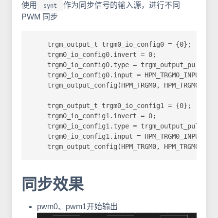
使用
作为同步信号的输入源，进行不同
synt
PWM 同步
    trgm_output_t trgm0_io_config0 = {0};

    trgm0_io_config0.invert = 0;

    trgm0_io_config0.type = trgm_output_pulse_at
    trgm0_io_config0.input = HPM_TRGM0_INPUT_SRC
    trgm_output_config(HPM_TRGM0, HPM_TRGM0_OUTP
    trgm_output_t trgm0_io_config1 = {0};

    trgm0_io_config1.invert = 0;

    trgm0_io_config1.type = trgm_output_pulse_at
    trgm0_io_config1.input = HPM_TRGM0_INPUT_SRC
    trgm_output_config(HPM_TRGM0, HPM_TRGM0_OUT
同步效果
pwm0、pwm1开始输出