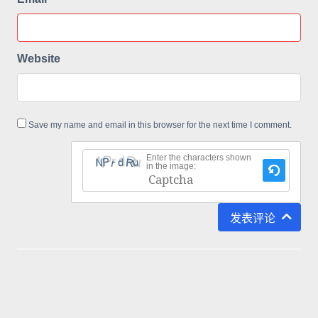
Website
Save my name and email in this browser for the next time I comment.
Enter the characters shown
in the image:
This
CAPTCHA
发表评论
helps
ensure
that
you
are