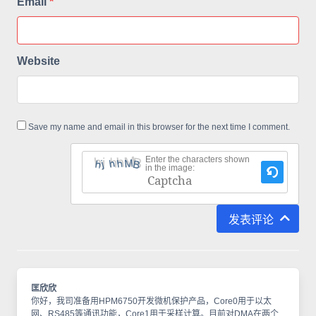
Email
*
Website
Save my name and email in this browser for the next time I comment.
Enter the characters shown
in the image:
This
CAPTCHA
发表评论
helps
ensure
that
you
匡欣欣
你好，我司准备用HPM6750开发微机保护产品，Core0用于以太
are
网、RS485等通讯功能，Core1用于采样计算。目前对DMA在两个